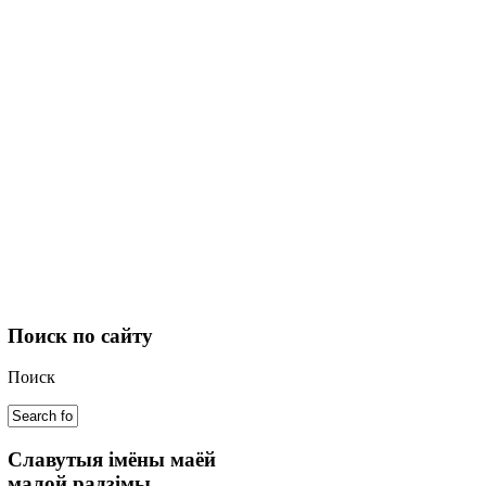
Поиск
по сайту
Поиск
Славутыя
імёны маёй
малой радзімы