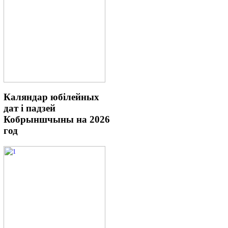
Каляндар
юбілейных
дат і падзей
Кобрыншчыны на 2026
год