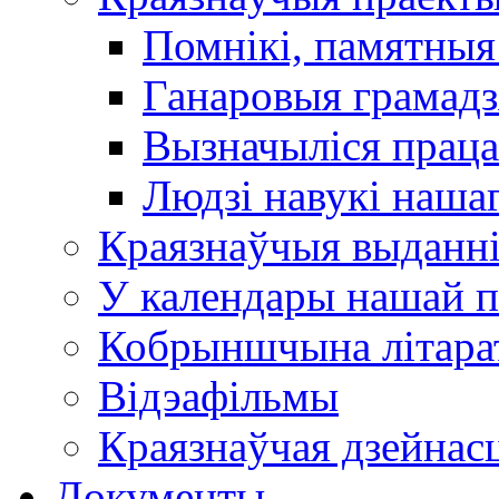
Помнікі, памятныя
Ганаровыя грамадз
Вызначыліся прац
Людзі навукі наша
Краязнаўчыя выданн
У календары нашай п
Кобрыншчына літара
Відэафільмы
Краязнаўчая дзейнасц
Документы