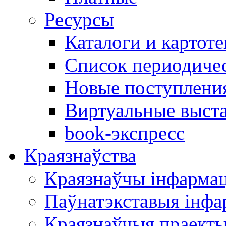
Ресурсы
Каталоги и картоте
Список периодиче
Новые поступлени
Виртуальные выст
book-экспресс
Краязнаўства
Краязнаўчы інфарма
Паўнатэкставыя інф
Краязнаўчыя праект