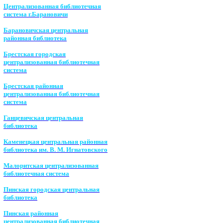
Централизованная библиотечная
система г.Барановичи
Барановичская центральная
районная библиотека
Брестская городская
централизованная библиотечная
система
Брестская районная
централизованная библиотечная
система
Ганцевичская центральная
библиотека
Каменецкая центральная районная
библиотека им. В. М. Игнатовского
Малоритская централизованная
библиотечная система
Пинская городская центральная
библиотека
Пинская районная
централизованная библиотечная