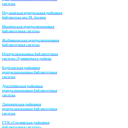
система
Пружанская центральная районная
библиотека им. М. Засима
Ивановская централизованная
библиотечная система
Жабинковская централизованная
библиотечная система
Централизованная библиотечная
система Лунинецкого района
Берёзовская районная
централизованная библиотечная
система
Дрогичинская районная
централизованная библиотечная
система
Ляховичская районная
централизованная библиотечная
система
ГУК «Столинская районная
библиотечная система»