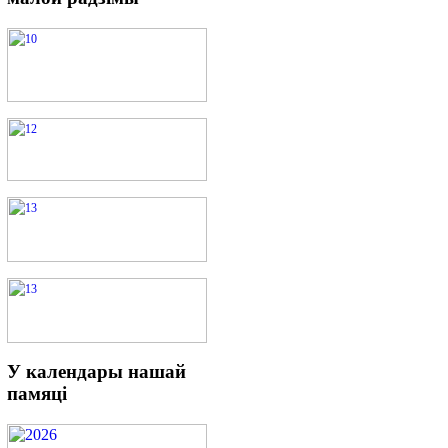
У
календары нашай
памяці